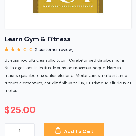
Learn Gym & Fitness
(
1
customer review)
Rated
1
3.00
out
Ut euismod ultricies sollicitudin. Curabitur sed dapibus nulla.
of 5
Nulla eget iaculis lectus. Mauris ac maximus neque. Nam in
based on
customer
mauris quis libero sodales eleifend. Morbi varius, nulla sit amet
rating
rutrum elementum, est elit finibus tellus, ut tristique elit risus at
metus.
$
25.00
Add To Cart