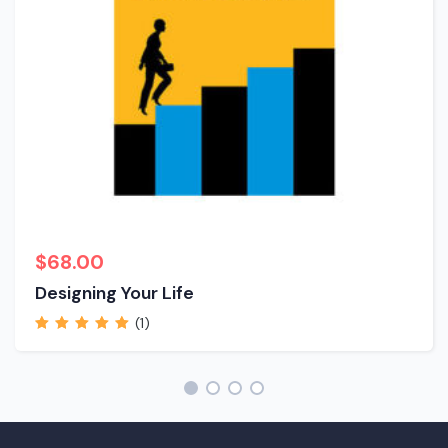
$
68.00
Designing Your Life
(1)
Rated
5.00
out of
5